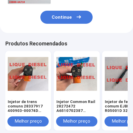
Continue
Produtos Recomendados
Injetor de trens
Injetor Common Rail
Injetor de ferr
comuns 28337917
28272472
comum EJBR0
400903-00074D
A6510702387
R05001D 320/
400903-00074C
6510702387
320-06623
40090300074D
32006623
Melhor preço
Melhor preço
Melhor pr
40090300074C