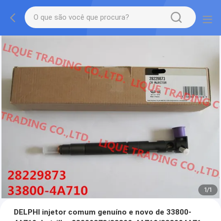
1
/
1
DELPHI injetor comum genuíno e novo de 33800-