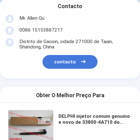
Contacto
Mr. Allen Qu
0086 15153887217
Distrito de Gaoxin, cidade 271000 de Taian,
Shandong, China
contacto
Obter O Melhor Preço Para
DELPHI injetor comum genuíno
e novo de 33800-4A710 do
trilho 28229873/33800-
4A710/338004A710 para
HYUNDA KIA