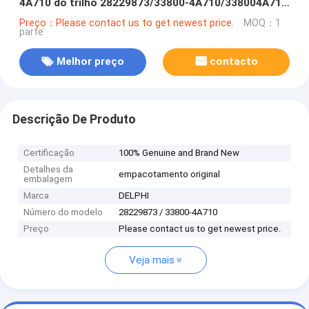
4A710 do trilho 28229873/33800-4A710/338004A710
para HYUNDA KIA
Preço：Please contact us to get newest price.
MOQ：1
parte
Melhor preço
contacto
Descrição De Produto
Certificação
100% Genuine and Brand New
Detalhes da
empacotamento original
embalagem
Marca
DELPHI
Número do modelo
28229873 / 33800-4A710
Preço
Please contact us to get newest price.
Veja mais