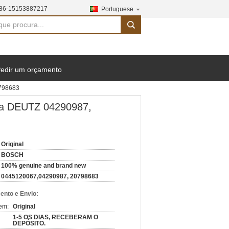
86-15153887217
Portuguese
search
edir um orçamento
0798683
ra DEUTZ 04290987,
Original
BOSCH
100% genuine and brand new
0445120067,04290987, 20798683
nto e Envio:
em:
Original
1-5 OS DIAS, RECEBERAM O
DEPÓSITO.