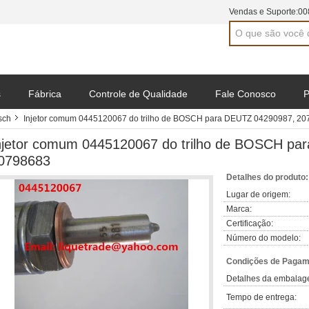
Vendas e Suporte:
00
s
Fábrica
Controle de Qualidade
Fale Conosco
P
sch
Injetor comum 0445120067 do trilho de BOSCH para DEUTZ 04290987, 2
njetor comum 0445120067 do trilho de BOSCH pa
0798683
Detalhes do produto:
Lugar de origem:
Marca:
Certificação:
Número do modelo:
Condições de Pagame
Detalhes da embalag
Tempo de entrega: