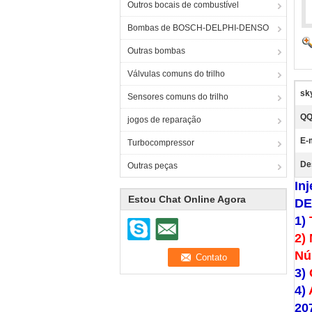
Outros bocais de combustível
Bombas de BOSCH-DELPHI-DENSO
Outras bombas
Válvulas comuns do trilho
sk
Sensores comuns do trilho
QQ
jogos de reparação
E-
Turbocompressor
De
Outras peças
In
Estou Chat Online Agora
DE
1)
2)
Nú
3)
4)
20