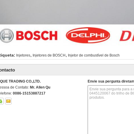
,
,
tiqueta:
Injetores
Injetores de BOSCH
Injetor de combustível de Bosch
ontacto
IQUE TRADING CO.,LTD.
Envie sua pergunta direta
essoa de Contato:
Mr. Allen Qu
elefone:
0086-15153887217