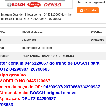
Termos de pagamento
Contato
Imagem Grande :
Injetor comum 0445120067 do trilho
de BOSCH para DEUTZ 04290987, 20798683
ype:
liquediesel2012
WeChat:
:
841184386
Whatsapp:
mail:
liquetrade@yahoo.com
0445120067
04290987
20798683
stacar:
,
,
jetor comum 0445120067 do trilho de BOSCH para
UTZ 04290987, 20798683
Tipo genuíno
 MODELO NO.0445120067
mero da peça de OE:
04290987/20798683/4290987
Circunstância:
BOSCH original e novo
Aplicação:
DEUTZ 04290987
798683