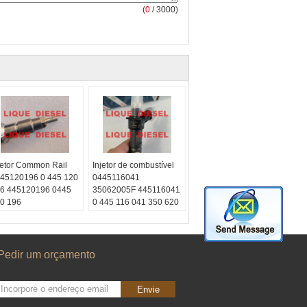
(
0
/ 3000)
jetor Common Rail
Injetor de combustível
45120196 0 445 120
0445116041
6 445120196 0445
35062005F 445116041
0 196
0 445 116 041 350 620
ype:
diesel
05F 0445116 041
quido2012
Skype:
diesel
nversamos:
líquido2012
8615153887217
Conversamos:
Pedir um orçamento
atsapp:
+86
008615153887217
153887217
whatsapp:
+86
mail:
15153887217
Envie
quetrade@outlook.com
E-mail: