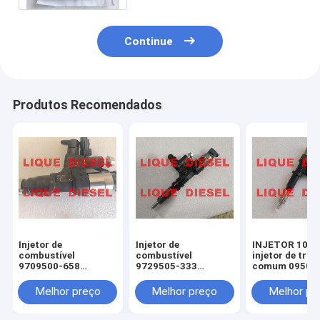
Continue
Produtos Recomendados
Injetor de
Injetor de
INJETOR 1082
combustível
combustível
injetor de trilh
9709500-658
9729505-333
comum 09500
095000-6583
295050-3330
1082 095000-
095000-6582
9729505-076
1-15300433-2
Melhor preço
Melhor preço
Melhor pr
095000-6581
295050-0760 23670-
1153004332
095000-6580 23670-
E9260 23670-E0381
0950001080
E0320 23670E0320
23670-E0380
15300433 1-