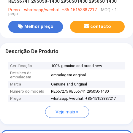
RE556741 295050-1430 2950501430 295050 1430
Preço：whatsapp/wechat: +86-15153887217
MOQ：1
peça
Melhor preço
contacto
Descrição De Produto
Certificação
100% genuine and brand new
Detalhes da
embalagem original
embalagem
Marca
Genuine and Original
Número do modelo
RE557275 RE556741 295050-1430
Preço
whatsapp/wechat: +86-15153887217
Veja mais