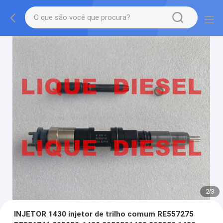
2
/
3
INJETOR 1430 injetor de trilho comum RE557275