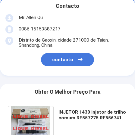
Contacto
Mr. Allen Qu
0086 15153887217
Distrito de Gaoxin, cidade 271000 de Taian,
Shandong, China
contacto
Obter O Melhor Preço Para
INJETOR 1430 injetor de trilho
comum RE557275 RE556741
295050-1430 2950501430
295050 1430