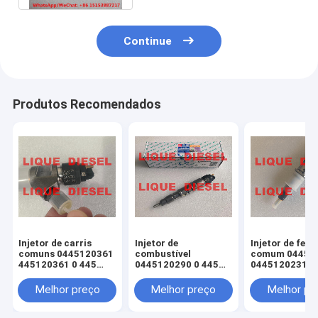
Continue
Produtos Recomendados
Injetor de carris
Injetor de
Injetor de ferr
comuns 0445120361
combustível
comum 04451
445120361 0 445
0445120290 0 445
0445120231 0
120 361 5801479314
120 290 L4700-
120 059 0 445
1112100A-A38
231 para 4945
Melhor preço
Melhor preço
Melhor pr
L47001112100AA38
3976372 5263
L4700-A-A38