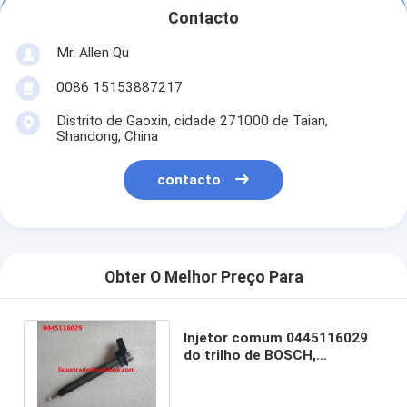
Contacto
Mr. Allen Qu
0086 15153887217
Distrito de Gaoxin, cidade 271000 de Taian,
Shandong, China
contacto
Obter O Melhor Preço Para
Injetor comum 0445116029
do trilho de BOSCH,
0445116030, 0 445 116 029, 0
445 116 030