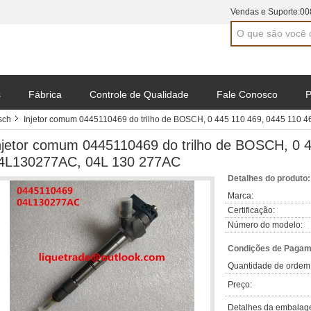
Vendas e Suporte:
00
s
Fábrica
Controle de Qualidade
Fale Conosco
P
sch
Injetor comum 0445110469 do trilho de BOSCH, 0 445 110 469, 0445 110
njetor comum 0445110469 do trilho de BOSCH, 0 4
4L130277AC, 04L 130 277AC
Detalhes do produto:
Marca:
Certificação:
Número do modelo:
Condições de Pagame
Quantidade de ordem
Preço:
Detalhes da embalag