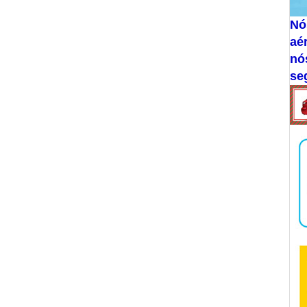
Nó
aé
nó
se