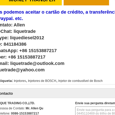
s podemos aceitar o cartão de crédito, a transferênc
aypal. etc.
ntato: Allen
Chat: liquetrade
ype: liquediesel2012
: 841184386
atsApp: +86 15153887217
ber: +86 15153887217
mail: liquetrade@outlook.com
quetrade@yahoo.com
,
,
tiqueta:
Injetores
Injetores de BOSCH
Injetor de combustível de Bosch
ontacto
IQUE TRADING CO.,LTD.
Envie sua pergunta direta
essoa de Contato:
Mr. Allen Qu
elefone:
0086-15153887217