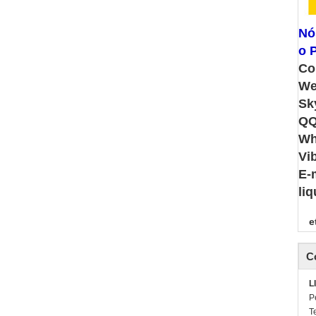
Nó
o P
Co
We
Sk
QQ
Wh
Vi
E-
li
e
C
L
P
T