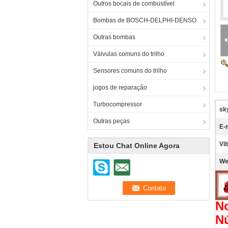
Outros bocais de combustível
Bombas de BOSCH-DELPHI-DENSO
Outras bombas
Válvulas comuns do trilho
Sensores comuns do trilho
jogos de reparação
Turbocompressor
sk
Outras peças
E-
Vib
Estou Chat Online Agora
We
N
N