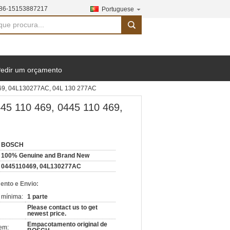
86-15153887217
Portuguese
search
edir um orçamento
 469, 04L130277AC, 04L 130 277AC
45 110 469, 0445 110 469,
BOSCH
100% Genuine and Brand New
0445110469, 04L130277AC
nto e Envio:
 mínima:
1 parte
Please contact us to get
newest price.
Empacotamento original de
em: