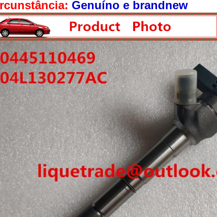
rcunstância:
Genuíno e brandnew