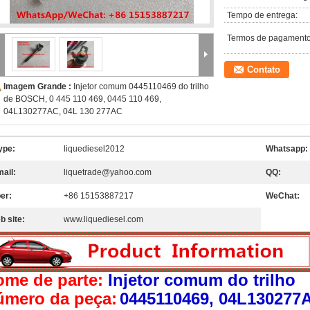
Tempo de entrega:
Termos de pagamento
Contato
Imagem Grande :
Injetor comum 0445110469 do trilho
de BOSCH, 0 445 110 469, 0445 110 469,
04L130277AC, 04L 130 277AC
ype:
liquediesel2012
Whatsapp:
mail:
liquetrade@yahoo.com
QQ:
er:
+86 15153887217
WeChat:
b site:
www.liquediesel.com
ome de parte:
Injetor comum do trilho
úmero da peça:
0445110469, 04L130277