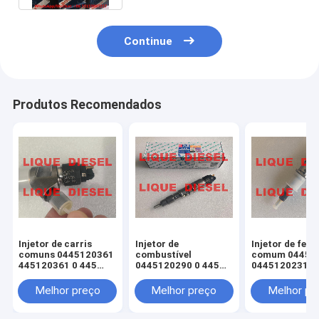
Continue
Produtos Recomendados
Injetor de carris
Injetor de
Injetor de ferr
comuns 0445120361
combustível
comum 04451
445120361 0 445
0445120290 0 445
0445120231 0
120 361 5801479314
120 290 L4700-
120 059 0 445
1112100A-A38
231 para 4945
Melhor preço
Melhor preço
Melhor pr
L47001112100AA38
3976372 5263
L4700-A-A38