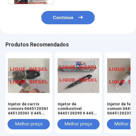
Continue
Produtos Recomendados
Injetor de carris
Injetor de
Injetor de ferr
comuns 0445120361
combustível
comum 04451
445120361 0 445
0445120290 0 445
0445120231 0
120 361 5801479314
120 290 L4700-
120 059 0 445
1112100A-A38
231 para 4945
Melhor preço
Melhor preço
Melhor pr
L47001112100AA38
3976372 5263
L4700-A-A38