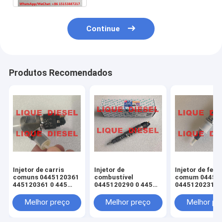
Continue
Produtos Recomendados
Injetor de carris
Injetor de
Injetor de ferr
comuns 0445120361
combustível
comum 04451
445120361 0 445
0445120290 0 445
0445120231 0
120 361 5801479314
120 290 L4700-
120 059 0 445
1112100A-A38
231 para 4945
Melhor preço
Melhor preço
Melhor pr
L47001112100AA38
3976372 5263
L4700-A-A38