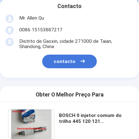
Contacto
Mr. Allen Qu
0086 15153887217
Distrito de Gaoxin, cidade 271000 de Taian,
Shandong, China
contacto
Obter O Melhor Preço Para
BOSCH 0 injetor comum do
trilho 445 120 121
0445120121/4940640 para o
motor da ILHA de Cummins