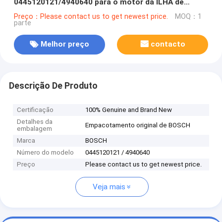
0445120121/4940640 para o motor da ILHA de
Cummins
Preço：Please contact us to get newest price.
MOQ：1
parte
Melhor preço
contacto
Descrição De Produto
Certificação
100% Genuine and Brand New
Detalhes da
Empacotamento original de BOSCH
embalagem
Marca
BOSCH
Número do modelo
0445120121 / 4940640
Preço
Please contact us to get newest price.
Veja mais