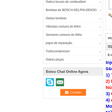
Outros bocais de combustível
Bombas de BOSCH-DELPHI-DENSO
Outras bombas
Válvulas comuns do trilho
Sensores comuns do trilho
sk
jogos de reparação
QQ
Turbocompressor
E-
Outras peças
In
04
Estou Chat Online Agora
1)
2)
Nú
3)
4)
Mo