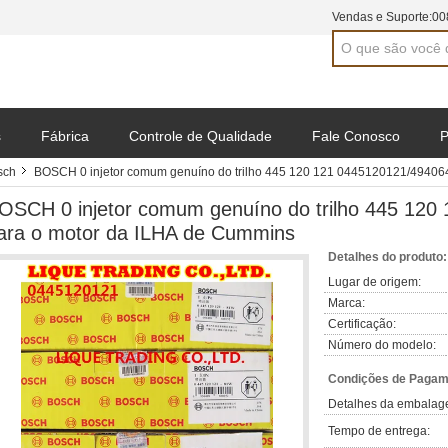
Vendas e Suporte:
00
s
Fábrica
Controle de Qualidade
Fale Conosco
P
sch
BOSCH 0 injetor comum genuíno do trilho 445 120 121 0445120121/49406
OSCH 0 injetor comum genuíno do trilho 445 12
ara o motor da ILHA de Cummins
Detalhes do produto:
Lugar de origem:
Marca:
Certificação:
Número do modelo:
Condições de Pagame
Detalhes da embalag
Tempo de entrega: