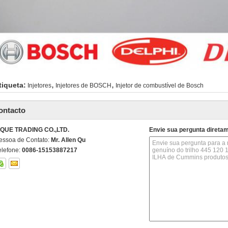
,
,
tiqueta:
Injetores
Injetores de BOSCH
Injetor de combustível de Bosch
ontacto
IQUE TRADING CO.,LTD.
Envie sua pergunta direta
essoa de Contato:
Mr. Allen Qu
elefone:
0086-15153887217