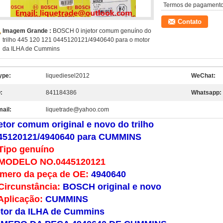
Termos de pagamento
Contato
Imagem Grande :
BOSCH 0 injetor comum genuíno do
trilho 445 120 121 0445120121/4940640 para o motor
da ILHA de Cummins
ype:
liquediesel2012
WeChat:
:
841184386
Whatsapp:
mail:
liquetrade@yahoo.com
jetor comum original e novo do trilho
45120121/4940640 para CUMMINS
Tipo genuíno
 MODELO NO.0445120121
mero da peça de OE:
4940640
Circunstância:
BOSCH original e novo
Aplicação:
CUMMINS
tor da ILHA de Cummins