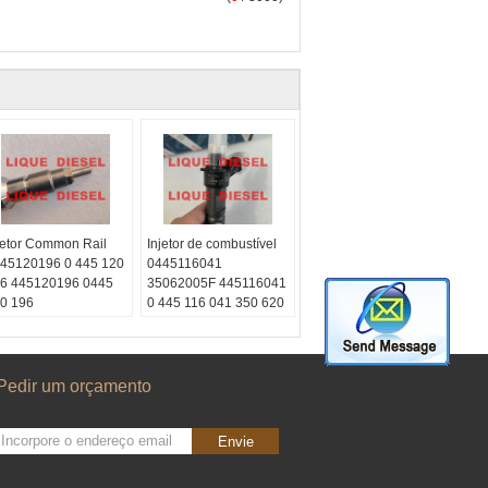
jetor Common Rail
Injetor de combustível
45120196 0 445 120
0445116041
6 445120196 0445
35062005F 445116041
0 196
0 445 116 041 350 620
ype:
diesel
05F 0445116 041
quido2012
Skype:
diesel
nversamos:
líquido2012
8615153887217
Conversamos:
Pedir um orçamento
atsapp:
+86
008615153887217
153887217
whatsapp:
+86
mail:
15153887217
Envie
quetrade@outlook.com
E-mail:
liquetrade@outlook.com