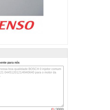
mente para nós
(
0
/ 3000)