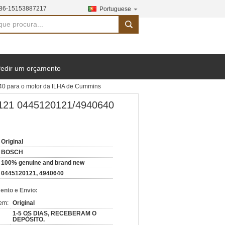
86-15153887217
Portuguese
search
edir um orçamento
40 para o motor da ILHA de Cummins
0 121 0445120121/4940640
Original
BOSCH
100% genuine and brand new
0445120121, 4940640
nto e Envio:
em:
Original
1-5 OS DIAS, RECEBERAM O
DEPÓSITO.