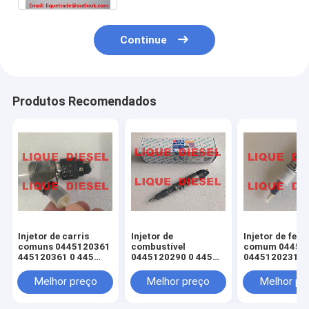
Continue
Produtos Recomendados
Injetor de carris
Injetor de
Injetor de ferr
comuns 0445120361
combustível
comum 04451
445120361 0 445
0445120290 0 445
0445120231 0
120 361 5801479314
120 290 L4700-
120 059 0 445
1112100A-A38
231 para 4945
Melhor preço
Melhor preço
Melhor pr
L47001112100AA38
3976372 5263
L4700-A-A38