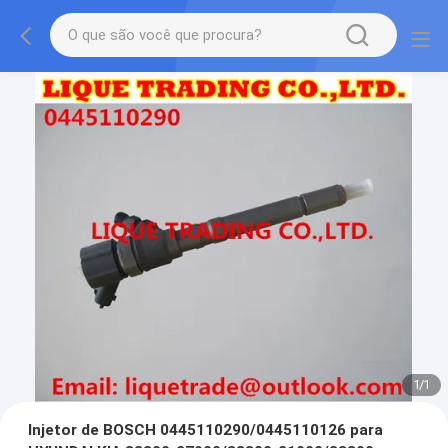
1
/
1
Injetor de BOSCH 0445110290/0445110126 para