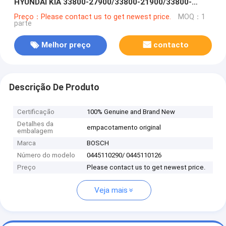
HYUNDAI KIA 33800-27900/33800-21900/33800-
27000
Preço：Please contact us to get newest price.
MOQ：1
parte
Melhor preço
contacto
Descrição De Produto
Certificação
100% Genuine and Brand New
Detalhes da
empacotamento original
embalagem
Marca
BOSCH
Número do modelo
0445110290/ 0445110126
Preço
Please contact us to get newest price.
Veja mais