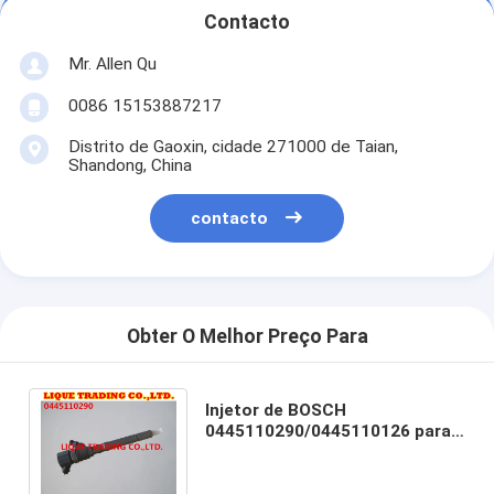
Contacto
Mr. Allen Qu
0086 15153887217
Distrito de Gaoxin, cidade 271000 de Taian,
Shandong, China
contacto
Obter O Melhor Preço Para
Injetor de BOSCH
0445110290/0445110126 para
HYUNDAI KIA 33800-
27900/33800-21900/33800-
27000